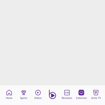
Mentions légales
Cookies
Protection des données
Paramétrer mon consentement
Home
Sports
Videos
Résultats
S'abonner
Grille TV