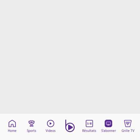
Mentions légales
Cookies
Protection des données
Paramétrer mon consentement
Home
Sports
Videos
Résultats
S'abonner
Grille TV