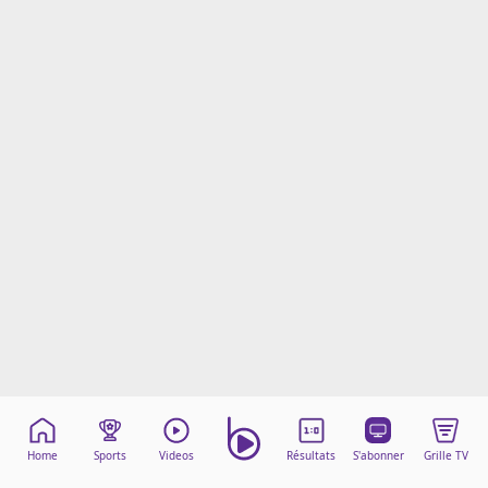
Mentions légales
Cookies
Protection des données
Paramétrer mon consentement
Home
Sports
Videos
Résultats
S'abonner
Grille TV