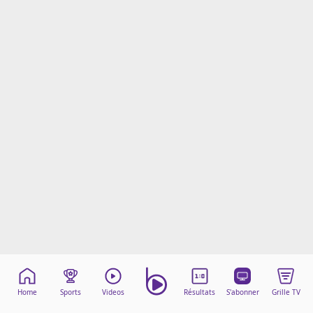
Mentions légales
Cookies
Protection des données
Paramétrer mon consentement
Home
Sports
Videos
Résultats
S'abonner
Grille TV