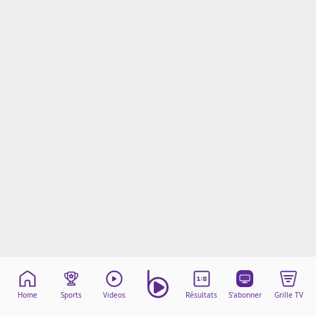
Mentions légales
Cookies
Protection des données
Paramétrer mon consentement
Home
Sports
Videos
Résultats
S'abonner
Grille TV