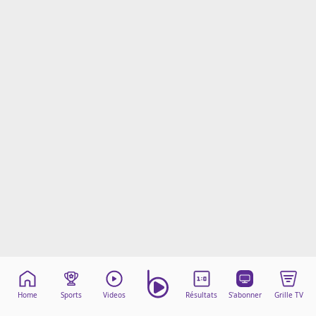
Mentions légales
Cookies
Protection des données
Paramétrer mon consentement
Home
Sports
Videos
Résultats
S'abonner
Grille TV