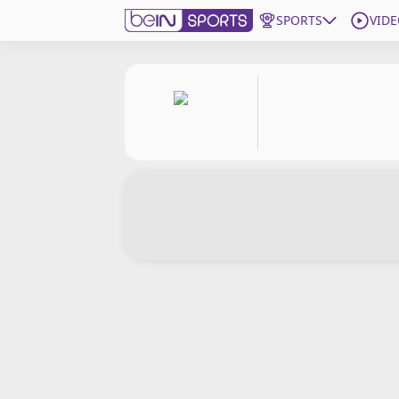
SPORTS
VIDE
beIN SPORTS CONNECT
Edition
France
Replays
Podcasts
En Direct
Gérer les notifications
Contactez nous
Grille TV
beINSPIRED
CGU
Mentions légales