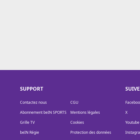
Cookies
Protection des données
Paramétrer mon consentement
SUPPORT
SUIV
Contactez nous
CGU
Faceboo
Abonnement beIN SPORTS
Mentions légales
X
Grille TV
Cookies
Youtube
beIN Régie
Protection des données
Instagr