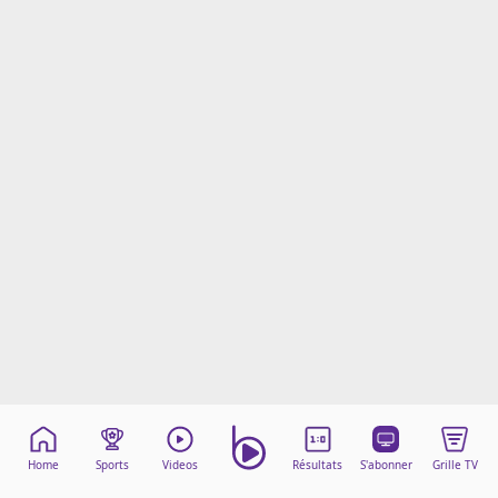
Mentions légales
Cookies
Protection des données
Paramétrer mon consentement
Home
Sports
Videos
Résultats
S'abonner
Grille TV