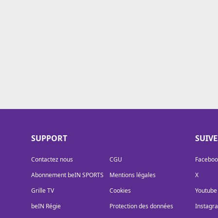
Cookies
Protection des données
Paramétrer mon consentement
SUPPORT
SUIV
Contactez nous
CGU
Faceboo
Abonnement beIN SPORTS
Mentions légales
X
Grille TV
Cookies
Youtube
beIN Régie
Protection des données
Instagr