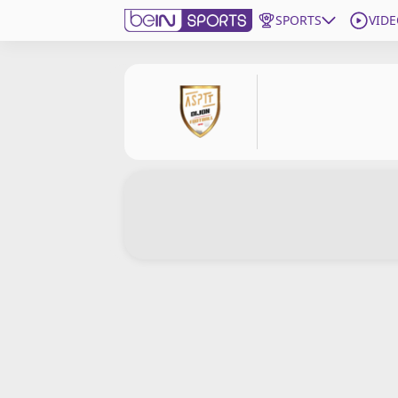
SPORTS
VIDE
beIN SPORTS CONNECT
Edition
France
Replays
Podcasts
En Direct
Gérer les notifications
Contactez nous
Grille TV
beINSPIRED
CGU
Mentions légales