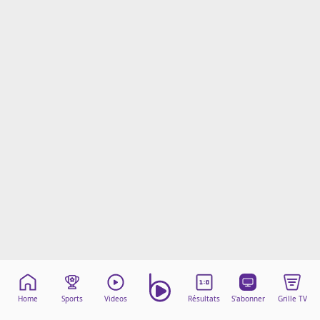
Mentions légales
Cookies
Protection des données
Paramétrer mon consentement
Home
Sports
Videos
Résultats
S'abonner
Grille TV