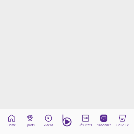
Mentions légales
Cookies
Protection des données
Paramétrer mon consentement
Home
Sports
Videos
Résultats
S'abonner
Grille TV