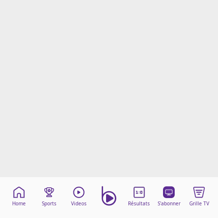
Mentions légales
Cookies
Protection des données
Paramétrer mon consentement
Home
Sports
Videos
Résultats
S'abonner
Grille TV