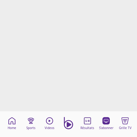
Mentions légales
Cookies
Protection des données
Paramétrer mon consentement
Home
Sports
Videos
Résultats
S'abonner
Grille TV