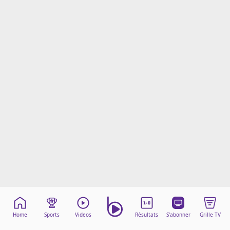
Mentions légales
Cookies
Protection des données
Paramétrer mon consentement
Home
Sports
Videos
Résultats
S'abonner
Grille TV