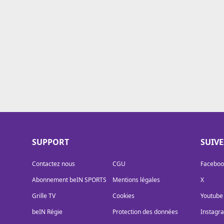
Cookies
Protection des données
Paramétrer mon consentement
SUPPORT
SUIV
Contactez nous
CGU
Faceboo
Abonnement beIN SPORTS
Mentions légales
X
Grille TV
Cookies
Youtube
beIN Régie
Protection des données
Instagr