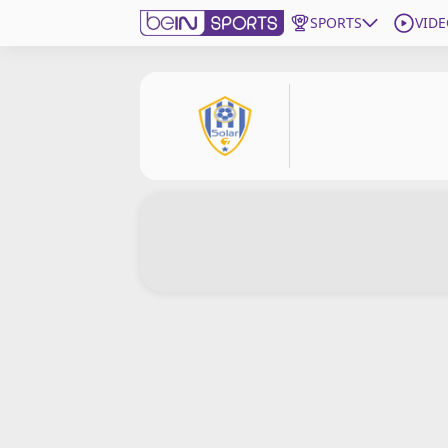
SPORTS
VIDE
beIN SPORTS CONNECT
Edition
France
Replays
Podcasts
En Direct
Gérer les notifications
Contactez nous
Grille TV
beINSPIRED
CGU
Mentions légales