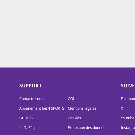
Cookies
Protection des données
Paramétrer mon consentement
SUPPORT
SUIV
Contactez nous
CGU
Faceboo
Abonnement beIN SPORTS
Mentions légales
X
Grille TV
Cookies
Youtube
beIN Régie
Protection des données
Instagr