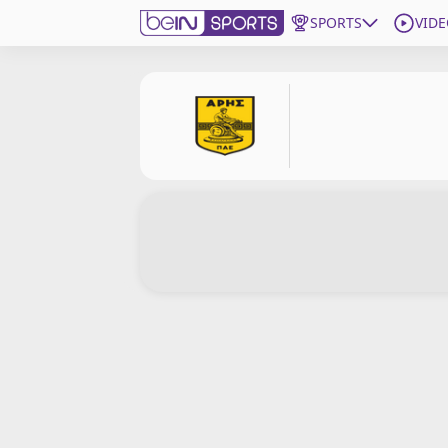
SPORTS
VIDE
beIN SPORTS CONNECT
Edition
France
Replays
Podcasts
En Direct
Gérer les notifications
Contactez nous
Grille TV
beINSPIRED
CGU
Mentions légales