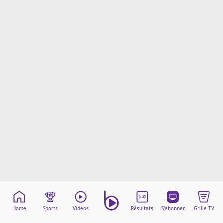
Mentions légales
Cookies
Protection des données
Paramétrer mon consentement
Home
Sports
Videos
Résultats
S'abonner
Grille TV