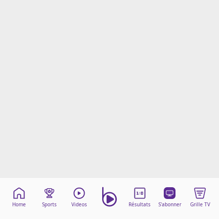
Mentions légales
Cookies
Protection des données
Paramétrer mon consentement
Home
Sports
Videos
Résultats
S'abonner
Grille TV