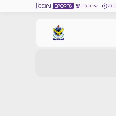
SPORTS
VIDE
beIN SPORTS CONNECT
Edition
France
Replays
Podcasts
En Direct
Gérer les notifications
Contactez nous
Grille TV
beINSPIRED
CGU
Mentions légales