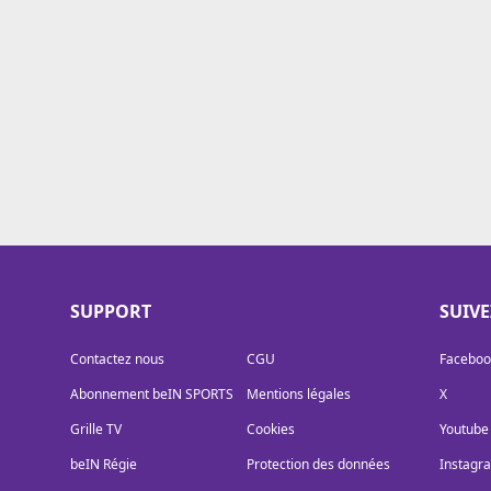
Cookies
Protection des données
Paramétrer mon consentement
SUPPORT
SUIV
Contactez nous
CGU
Faceboo
Abonnement beIN SPORTS
Mentions légales
X
Grille TV
Cookies
Youtube
beIN Régie
Protection des données
Instagr