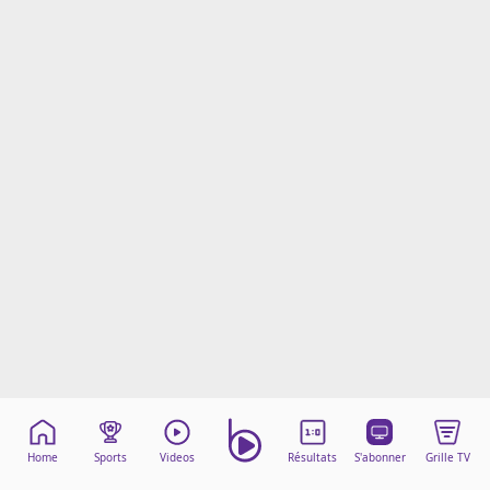
Mentions légales
Cookies
Protection des données
Paramétrer mon consentement
Home
Sports
Videos
Résultats
S'abonner
Grille TV