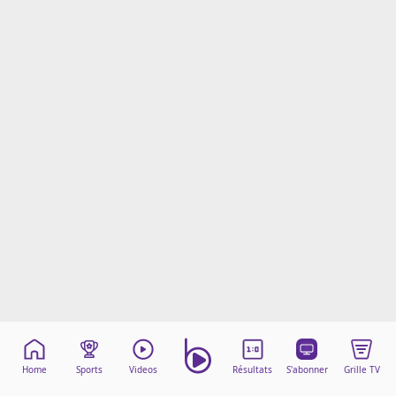
Mentions légales
Cookies
Protection des données
Paramétrer mon consentement
Home
Sports
Videos
Résultats
S'abonner
Grille TV