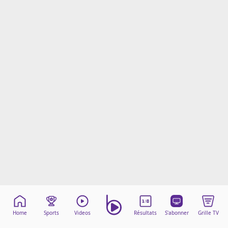
Mentions légales
Cookies
Protection des données
Paramétrer mon consentement
Home
Sports
Videos
Résultats
S'abonner
Grille TV