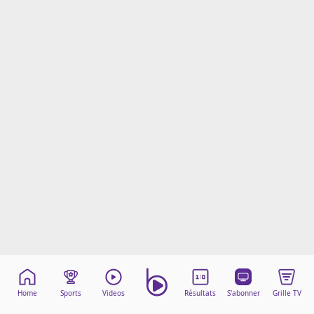
Mentions légales
Cookies
Protection des données
Paramétrer mon consentement
Home
Sports
Videos
Résultats
S'abonner
Grille TV