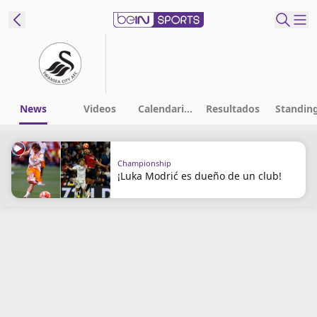
t Bein
EN
ES
Language
News
Videos
Calendarios
Resultados
Standin
United States
Edition
Championship
¡Luka Modrić es dueño de un club!
beIN XTRA
Administrar
notificaciones
Programación
Contáctanos