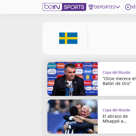
DEPORTES
V
Get Bein
Language
EN
ES
Edition
United States
Copa del Mundo
beIN XTRA
“Olise merece el
Balón de Oro”
Administrar notificaciones
Programación
Contáctanos
Copa del Mundo
El abrazo de
Mbappé a
Deschamps que
conmueve