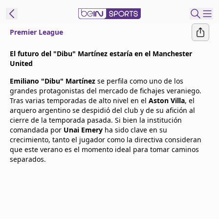
Premier League
t Bein
El futuro del "Dibu" Martínez estaría en el Manchester
United
EN
ES
Language
Emiliano "Dibu" Martínez
se perfila como uno de los
grandes protagonistas del mercado de fichajes veraniego.
United States
Edition
Tras varias temporadas de alto nivel en el
Aston Villa
, el
arquero argentino se despidió del club y de su afición al
cierre de la temporada pasada. Si bien la institución
beIN XTRA
comandada por
Unai Emery
ha sido clave en su
crecimiento, tanto el jugador como la directiva consideran
que este verano es el momento ideal para tomar caminos
Administrar
separados.
notificaciones
Programación
Contáctanos