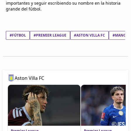
importantes y seguir escribiendo su nombre en la historia
grande del fútbol.
#FÚTBOL
#PREMIER LEAGUE
#ASTON VILLA FC
#MANCHES
Aston Villa FC
Premier League
Premier League