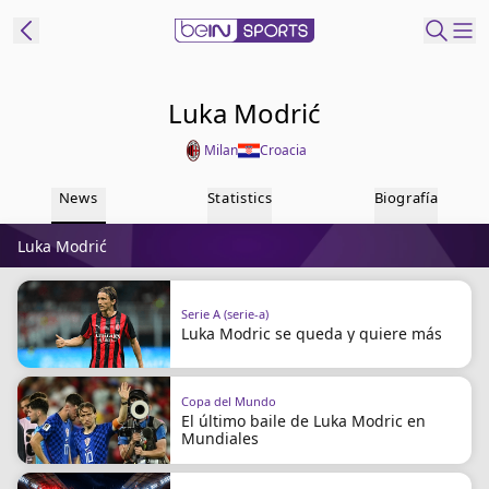
t Bein
Luka Modrić
Milan
Croacia
EN
ES
Language
News
Statistics
Biografía
United States
Edition
Luka Modrić
beIN XTRA
Serie A (serie-a)
Luka Modric se queda y quiere más
Administrar
notificaciones
Programación
Copa del Mundo
Contáctanos
El último baile de Luka Modric en
Mundiales