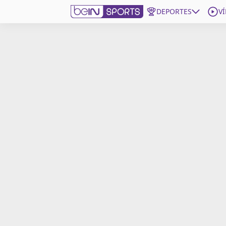
DEPORTES
V
Get Bein
Language
EN
ES
Edition
United States
beIN XTRA
Administrar notificaciones
Programación
Contáctanos