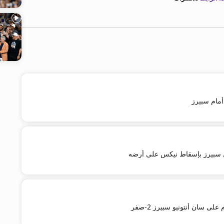
مام سبيرز
ال سبيرز بإسقاط نيكس على أرضه
لى سان أنتونيو سبيرز 2-صفر