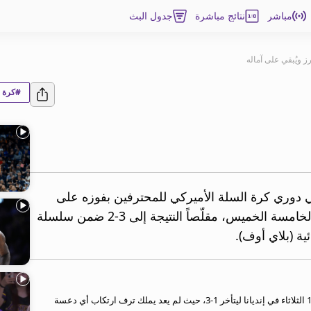
مباشر
نتائج مباشرة
جدول البث
 ويُبقي على آماله
#كرة ا
ي دوري كرة السلة الأميركي للمحترفين بفوزه على
ضيفه إنديانا بايسرز 111-94 في المباراة الخامسة الخميس، مقلّصاً النتيجة إلى 3-2 ضمن سلسلة
ية (بلاي أوف).
ووجد نيكس ظهره للحائط بخسارته المباراة الرابعة 121-130 الثلاثاء في إنديانا ليتأخر 1-3، حيث لم يعد يملك ترف ارتكاب أي دعسة