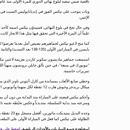
ناقصة ضمن سعيه لبلوغ نهائي الدوري للمرة الأولى منذ عام 1999.
معلومات عن هذا الموقع
وبات يتوجب على نيكس الفوز في إنديانابوليس السبت في 
الإثنين.
علماً أن المرة الأخيرة التي تحقق فيها مثل هذا الانجاز كانت في 
كما منح لاعبو نيكس لجماهيرهم بصيص أمل بعدما تعرضوا لخمس
بايسرز في المباراتين الأولى (135-138 بعد التمديد) والثانية 109-114 ضمن هذه السلسلة.
استمتعت جماهير ماديسون سكوير غاردن بعزيمة لاعبي نيك
تمريرات حاسمة.
ميكال بريدجز وجوش هارت 12 نقطة لكل منهما وأنونوبي 11.
وأحكم نيكس قبضته على المباراة منذ البداية من دون أن يم
وسرعته منذ بداية السلسلة، متذبذباً وعكس تخبّطه نجمه تايريز هاليبورتون الذي اكتفى ب
الطاولة على نيكس كما فعل في المباراة الأولى على الملعب 
لمشاهدة جميع المباريات والأحداث الرياضية،
اضغط على هذا