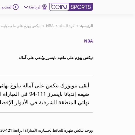
الرياضة
الفيديو
اشترك
الرئيسية
>
كرة السلة
>
NBA
>
نيكس يهزم على ملعبه بايسرز
NBA
ع
اللغة
EN
النسخة
MENA
نيكس يهزم على ملعبه بايسرز ويُبقي على آماله
إدارة التنبيهات
انضم إلى قائمة النشرة الإخبارية
أبقى نيويورك نيكس على آماله ببلوغ نهائ
اتصل بنا
beIN CONNECT
نهائي المنطقة الشرقية في الأدوار الإقصائ
beIN MEDIA GROUP
ترددات beIN SPORTS
الأسئلة الأكثر شيوعاً
دليل التلفاز
احصل على beIN