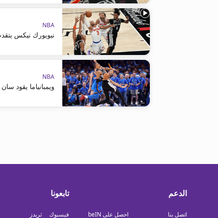
NBA
نيويورك نيكس يتقدم ع
NBA
ويمبانياما يقود سان
الدعم
تابعونا
اتصل بنا
احصل على beIN
فيسبوك
ثريدز