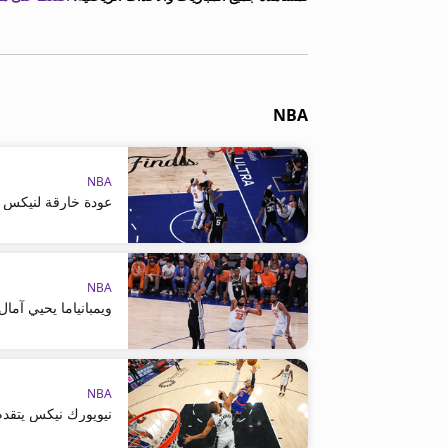
NBA
NBA
عودة خارقة لنيكس أ
NBA
ويمبانياما يحيي آم
NBA
نيويورك نيكس يتقدم ع