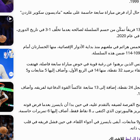
حال أراد فرض مباراة سابعة حاسمة على ملعبه "ماديسون سكوير غاردن"
وفي حال نجح في بلوغ النهائي، فسيدوّن نيكس اسمه كأحد 13 فريقاً تمكّن من حسم السلسلة لصالحه بعدما تخلّف 1-3 في تاريخ الدوري،
عام 2020.
 هزائم في ملعبهم منذ بداية الأدوار الإقصائية، منها الخسارتان أمام
س الذين برهنوا عن رغبة قوية في خوض مباراة سابعة فاصلة، فهتفت
"نيويورك في سبعة"، في حين تألق جايلن برونسون منهياً اللقاء برصيد 32 نقطة، منها 14 في الربع الأول، وأضاف إليها 5 متابعات و5
وحظي صانع الألعاب بمساندة من كارل-أنتوني تاونز الذي سجل 24 نقطة، إضافة إلى 13 متابعة عاكساً القوة الدفاعية لفريقه. وأضاف
نح الفرصة لضيفه بالتقدم عليه، في حين بدا أن بايسرز بعدما فرض قوته
ـ 8 نقاط فقط، أضاف إليها 6 تمريرات حاسمة.
وحده البديل بينيديكت ماثورين، أفضل مسجل مع 23 نقطة و9 متابعات، أبقى بايسرز في أجواء اللقاء، في حين فشل فريقه في قلب
ذاته.
 الرابط
للاشتراك