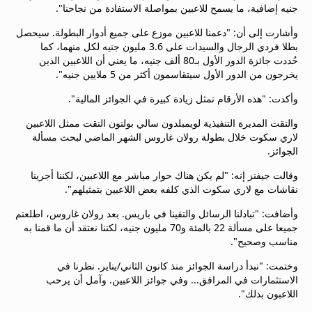
جنيه إضافية، ما يسمح للاعبين بمواصلة الاستفادة من نجاحنا".
وأشارت إلى أن: "دعمنا للاعبين موزع على جميع أدوار البطولة. سيحصل
بطلا فردي الرجال والسيدات على 3.6 مليون جنيه لكل منهما، كما
حُددت جائزة الدور الأول بـ80 ألف جنيه، ما يعني أن اللاعبين الذين
يخرجون من الدور الأول سيتقاسمون أكثر من 5 ملايين جنيه".
وأكدت: "هذه الأرقام تمثل زيادة كبيرة في الجوائز المالية".
والتقت المديرة التنفيذية لويمبلدون سالي بولتون التقت ممثل اللاعبين
لاري سكوت خلال بطولة رولان غاروس الشهر الماضي لبحث مسألة
الجوائز.
وقالت جيفنز إنه: "لم يكن هناك حوار مباشر مع اللاعبين، لكننا أجرينا
نقاشات مع لاري سكوت الذي كلفه بعض اللاعبين بتمثيلهم".
وأضافت: "تبادلنا الرسائل والتقينا في باريس. بعد رولان غاروس، اطلعتم
جميعا على مسألة 22 بالمئة و70 مليون جنيه، لكننا نعتقد أن ما قمنا به
مناسب وصحيح".
وختمت: "نبدأ دراسة الجوائز منذ كانون الثاني/يناير. نظرنا في
الاستثمارات في المرافق... وفي جوائز اللاعبين. وآمل أن يرحب
اللاعبون بذلك".