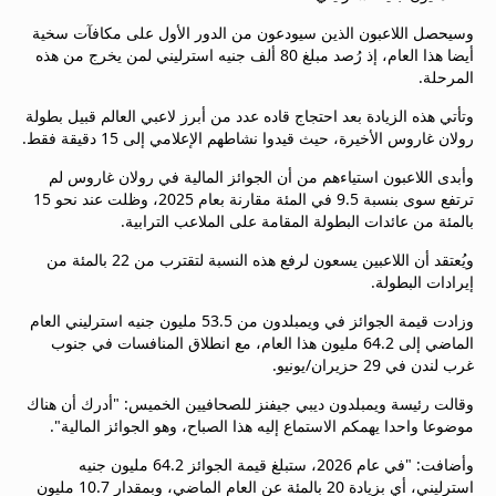
beIN MEDIA GROUP
وسيحصل اللاعبون الذين سيودعون من الدور الأول على مكافآت سخية
ترددات beIN SPORTS
أيضا هذا العام، إذ رُصد مبلغ 80 ألف جنيه استرليني لمن يخرج من هذه
الأسئلة الأكثر شيوعاً
المرحلة.
دليل التلفاز
وتأتي هذه الزيادة بعد احتجاج قاده عدد من أبرز لاعبي العالم قبيل بطولة
احصل على beIN
رولان غاروس الأخيرة، حيث قيدوا نشاطهم الإعلامي إلى 15 دقيقة فقط.
معلومات عن هذا الموقع
وأبدى اللاعبون استياءهم من أن الجوائز المالية في رولان غاروس لم
ترتفع سوى بنسبة 9.5 في المئة مقارنة بعام 2025، وظلت عند نحو 15
بالمئة من عائدات البطولة المقامة على الملاعب الترابية.
ويُعتقد أن اللاعبين يسعون لرفع هذه النسبة لتقترب من 22 بالمئة من
إيرادات البطولة.
وزادت قيمة الجوائز في ويمبلدون من 53.5 مليون جنيه استرليني العام
الماضي إلى 64.2 مليون هذا العام، مع انطلاق المنافسات في جنوب
غرب لندن في 29 حزيران/يونيو.
وقالت رئيسة ويمبلدون ديبي جيفنز للصحافيين الخميس: "أدرك أن هناك
موضوعا واحدا يهمكم الاستماع إليه هذا الصباح، وهو الجوائز المالية".
وأضافت: "في عام 2026، ستبلغ قيمة الجوائز 64.2 مليون جنيه
استرليني، أي بزيادة 20 بالمئة عن العام الماضي، وبمقدار 10.7 مليون