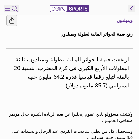
ويمبلدون
شترك
رفع قيمة الجوائز المالية لبطولة ويمبلدون
ع
EN
اللغة
MENA
النسخة
ارتفعت قيمة الجوائز المالية لبطولة ويمبلدون، ثالثة
البطولات الأربع الكبرى في كرة المضرب، بنسبة 20
بالمئة لتبلغ رقما قياسيا قدره 64.2 مليون جنيه
إدارة
استرليني (85.7 مليون دولار).
التنبيهات
انضم
إلى
قائمة
وكشف مسؤولو نادي عموم إنجلترا عن هذه الزيادة الكبيرة خلال مؤتمر
النشرة
صحافي الخميس.
الإخبارية
اتصل بنا
وسيحصل كل من بطلي منافسات الفردي عند الرجال والسيدات على
beIN CONNECT
3.6 مليون جنيه استرليني.