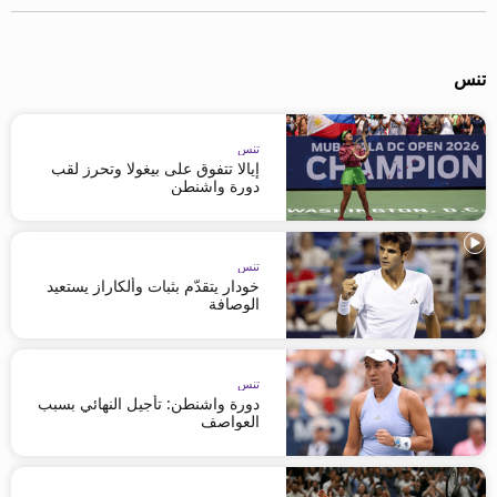
تنس
تنس
إيالا تتفوق على بيغولا وتحرز لقب
دورة واشنطن
تنس
خودار يتقدّم بثبات وألكاراز يستعيد
الوصافة
تنس
دورة واشنطن: تأجيل النهائي بسبب
العواصف