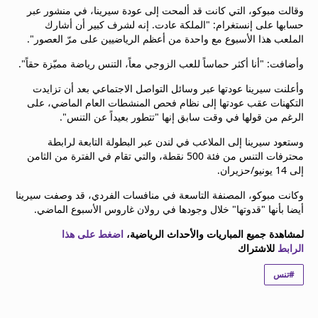
وقالت مبوكو، التي كانت قد ألمحت إلى عودة سيرينا، في منشور عبر
beIN MEDIA GROUP
حسابها على إنستغرام: "الملكة عادت. إنه لشرف كبير أن أشارك
ترددات beIN SPORTS
الملعب هذا الأسبوع مع واحدة من أعظم الرياضيين على مرّ العصور".
الأسئلة الأكثر شيوعاً
دليل التلفاز
وأضافت: "أنا أكثر حماساً للعب الزوجي معاً، التنس رياضة مميّزة حقاً".
احصل على beIN
وأعلنت سيرينا عودتها عبر وسائل التواصل الاجتماعي بعد أن تزايدت
معلومات عن هذا الموقع
التكهنات عقب عودتها إلى نظام فحص المنشطات العام الماضي، على
الرغم من قولها في وقت سابق إنها "تتطور بعيداً عن التنس".
وستعود سيرينا إلى الملاعب في لندن عبر البطولة التابعة لرابطة
محترفات التنس من فئة 500 نقطة، والتي تقام في الفترة من الثامن
إلى 14 يونيو/حزيران.
وكانت مبوكو، المصنفة التاسعة في منافسات الفردي، قد وصفت سيرينا
أيضا بأنها "قدوتها" خلال وجودها في رولان غاروس الأسبوع الماضي.
لمشاهدة جميع المباريات والأحداث الرياضية،
اضغط على هذا
الرابط
للاشتراك
#تنس