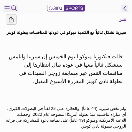
تنس
شترك
سيرينا تشكل ثنائياً مع الكندية مبوكو في عودتها للمنافسات ببطولة كوينز
ع
EN
اللغة
MENA
النسخة
قالت فيكتوريا مبوكو اليوم الخميس إن سيرينا وليامس
ستشكل ثنائياً معها في عودة طال انتظارها إلى
منافسات التنس عبر مسابقة زوجي السيدات في
إدارة
بطولة نادي كوينز المقررة الأسبوع المقبل.
التنبيهات
انضم
إلى
قائمة
ولم تخض سيرينا (44 عاماً)، والحائزة على 23 لقباً في البطولات الكبرى،
النشرة
أي مباراة تنافسية منذ بطولة أمريكا المفتوحة عام 2022. وحصلت
الإخبارية
اللاعبة الأمريكية ومبوكو (19 عاماً) على بطاقة دعوة للمشاركة في قرعة
اتصل بنا
الزوجي ببطولة نادي كوينز.
beIN CONNECT