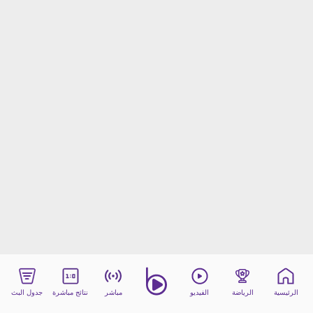
beIN MEDIA GROUP
ترددات beIN SPORTS
الأسئلة الأكثر شيوعاً
دليل التلفاز
احصل على beIN
معلومات عن هذا الموقع
الرئيسية
الرياضة
الفيديو
مباشر
نتائج مباشرة
جدول البث