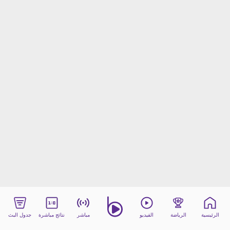
beIN MEDIA GROUP
ترددات beIN SPORTS
الأسئلة الأكثر شيوعاً
دليل التلفاز
احصل على beIN
معلومات عن هذا الموقع
الرئيسية
الرياضة
الفيديو
مباشر
نتائج مباشرة
جدول البث