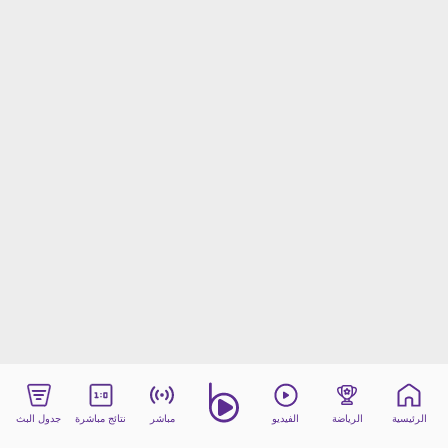
beIN MEDIA GROUP
ترددات beIN SPORTS
الأسئلة الأكثر شيوعاً
دليل التلفاز
احصل على beIN
معلومات عن هذا الموقع
الرئيسية
الرياضة
الفيديو
مباشر
نتائج مباشرة
جدول البث