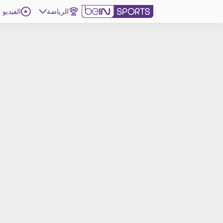
الرياضة
الفيديو
اشترك
ع
اللغة
EN
النسخة
MENA
d
إدارة التنبيهات
انضم إلى قائمة النشرة الإخبارية
اتصل بنا
beIN CONNECT
beIN MEDIA GROUP
ترددات beIN SPORTS
الأسئلة الأكثر شيوعاً
دليل التلفاز
احصل على beIN