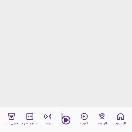
beIN MEDIA GROUP
ترددات beIN SPORTS
الأسئلة الأكثر شيوعاً
دليل التلفاز
احصل على beIN
معلومات عن هذا الموقع
الرئيسية
الرياضة
الفيديو
مباشر
نتائج مباشرة
جدول البث