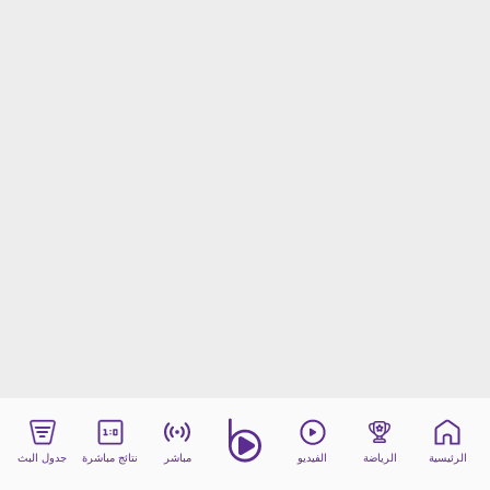
beIN MEDIA GROUP
ترددات beIN SPORTS
الأسئلة الأكثر شيوعاً
دليل التلفاز
احصل على beIN
معلومات عن هذا الموقع
الرئيسية
الرياضة
الفيديو
مباشر
نتائج مباشرة
جدول البث