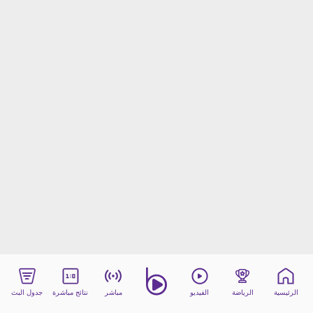
beIN MEDIA GROUP
ترددات beIN SPORTS
الأسئلة الأكثر شيوعاً
دليل التلفاز
احصل على beIN
معلومات عن هذا الموقع
الرئيسية
الرياضة
الفيديو
مباشر
نتائج مباشرة
جدول البث