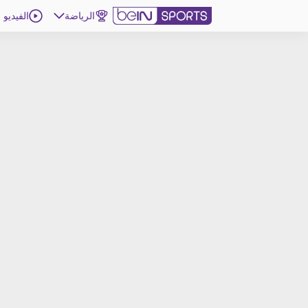
الرياضة
الفيديو
اشترك
ع
اللغة
EN
النسخة
MENA
d
إدارة التنبيهات
انضم إلى قائمة النشرة الإخبارية
اتصل بنا
beIN CONNECT
beIN MEDIA GROUP
ترددات beIN SPORTS
الأسئلة الأكثر شيوعاً
دليل التلفاز
احصل على beIN