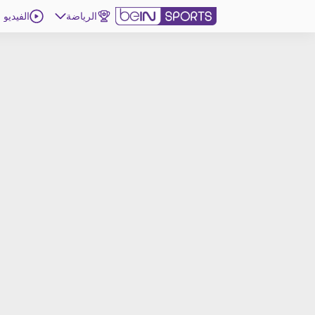
الرياضة
الفيديو
اشترك
ع
اللغة
EN
النسخة
MENA
d
إدارة التنبيهات
انضم إلى قائمة النشرة الإخبارية
اتصل بنا
beIN CONNECT
beIN MEDIA GROUP
ترددات beIN SPORTS
الأسئلة الأكثر شيوعاً
دليل التلفاز
احصل على beIN