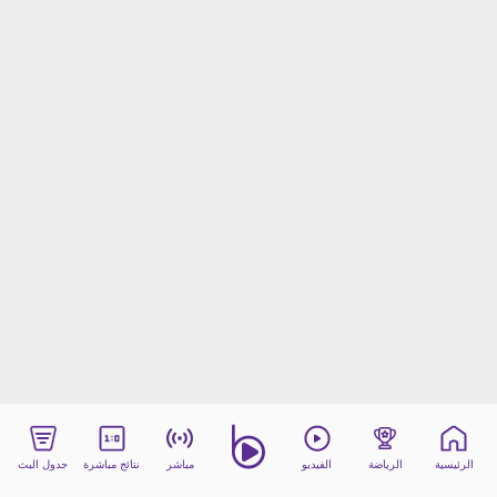
beIN MEDIA GROUP
ترددات beIN SPORTS
الأسئلة الأكثر شيوعاً
دليل التلفاز
احصل على beIN
معلومات عن هذا الموقع
الرئيسية
الرياضة
الفيديو
مباشر
نتائج مباشرة
جدول البث