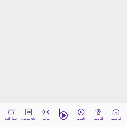
beIN MEDIA GROUP
ترددات beIN SPORTS
الأسئلة الأكثر شيوعاً
دليل التلفاز
احصل على beIN
معلومات عن هذا الموقع
الرئيسية
الرياضة
الفيديو
مباشر
نتائج مباشرة
جدول البث