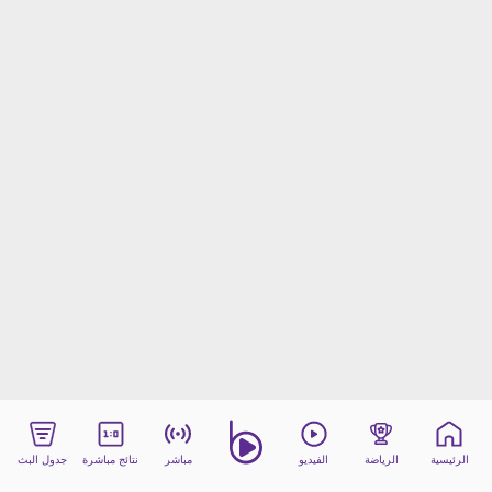
beIN MEDIA GROUP
ترددات beIN SPORTS
الأسئلة الأكثر شيوعاً
دليل التلفاز
احصل على beIN
معلومات عن هذا الموقع
الرئيسية
الرياضة
الفيديو
مباشر
نتائج مباشرة
جدول البث