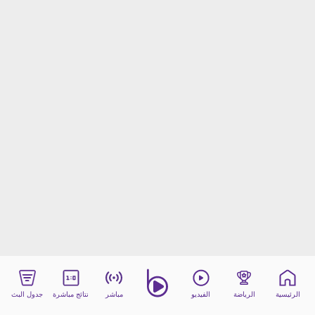
beIN MEDIA GROUP
ترددات beIN SPORTS
الأسئلة الأكثر شيوعاً
دليل التلفاز
احصل على beIN
معلومات عن هذا الموقع
الرئيسية
الرياضة
الفيديو
مباشر
نتائج مباشرة
جدول البث