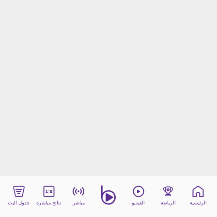
beIN MEDIA GROUP
ترددات beIN SPORTS
الأسئلة الأكثر شيوعاً
دليل التلفاز
احصل على beIN
معلومات عن هذا الموقع
الرئيسية
الرياضة
الفيديو
مباشر
نتائج مباشرة
جدول البث