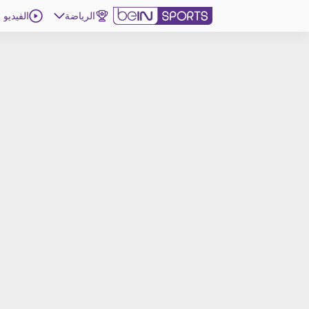
الرياضة
الفيديو
اشترك
ع
اللغة
EN
النسخة
MENA
d
إدارة التنبيهات
انضم إلى قائمة النشرة الإخبارية
اتصل بنا
beIN CONNECT
beIN MEDIA GROUP
ترددات beIN SPORTS
الأسئلة الأكثر شيوعاً
دليل التلفاز
احصل على beIN