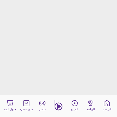
beIN MEDIA GROUP
ترددات beIN SPORTS
الأسئلة الأكثر شيوعاً
دليل التلفاز
احصل على beIN
معلومات عن هذا الموقع
الرئيسية
الرياضة
الفيديو
مباشر
نتائج مباشرة
جدول البث