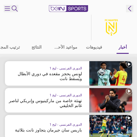
شترك
ع
EN
اللغة
أخبار
فيديوهات
مواعيد الأحداث
النتائج
ترت
MENA
النسخة
الدوري الفرنسي - ليج 1
لونس يحجز مقعده في دوري الأبطال
إدارة
ويُسقط نانت
التنبيهات
انضم
الدوري الفرنسي - ليج 1
إلى
تهنئة خاصة من ماركينيوس وإنريكي لناصر
غانم الخليفي
قائمة
النشرة
الإخبارية
الدوري الفرنسي - ليج 1
اتصل بنا
باريس سان جيرمان يتجاوز نانت بثلاثية
beIN CONNECT