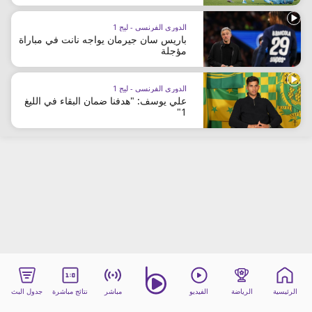
beIN MEDIA GROUP
الدوري الفرنسي - ليج 1
ترددات beIN SPORTS
باريس سان جيرمان يواجه نانت في مباراة
الأسئلة الأكثر شيوعاً
مؤجلة
دليل التلفاز
احصل على beIN
الدوري الفرنسي - ليج 1
معلومات عن هذا الموقع
علي يوسف: "هدفنا ضمان البقاء في الليغ
1"
الرئيسية
الرياضة
الفيديو
مباشر
نتائج مباشرة
جدول البث