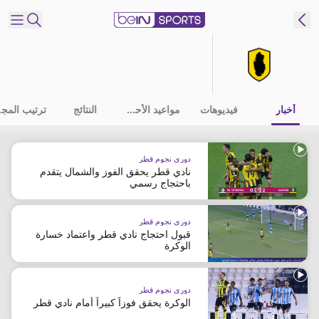
شترك
ع
EN
اللغة
أخبار
فيديوهات
مواعيد الأحداث
النتائج
ترت
MENA
النسخة
دوري نجوم قطر
نادي قطر يحقق الفوز والشمال يتقدم
إدارة
باحتجاج رسمي
التنبيهات
انضم
دوري نجوم قطر
إلى
قبول احتجاج نادي قطر واعتماد خسارة
الوكرة
قائمة
النشرة
الإخبارية
دوري نجوم قطر
اتصل بنا
الوكرة يحقق فوزاً كبيراً أمام نادي قطر
beIN CONNECT