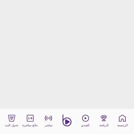
beIN MEDIA GROUP
ترددات beIN SPORTS
الأسئلة الأكثر شيوعاً
دليل التلفاز
احصل على beIN
معلومات عن هذا الموقع
الرئيسية
الرياضة
الفيديو
مباشر
نتائج مباشرة
جدول البث